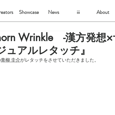
eators
Showcase
News
iii
About
horn Wrinkle -漢方発
ビジュアルレタッチ』
の
青柳 圭介
がレタッチをさせていただきました。