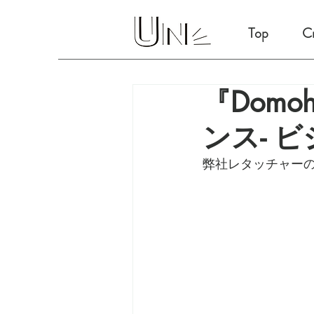
Top
Cr
『Domo
ンス- 
弊社レタッチャー