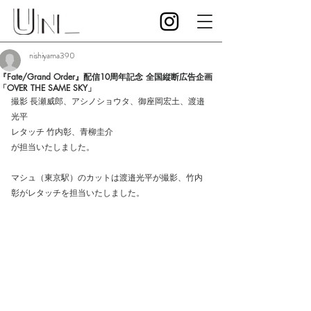
nishiyama390
『Fate/Grand Order』配信10周年記念 全国縦断広告企画
「OVER THE SAME SKY」
撮影 長瀬威郎、アシノショウタ、御座岡宏土、渡邉
光平
レタッチ 竹内彰、青柳圭介
が担当いたしました。
マシュ（東京駅）のカットは渡邉光平が撮影、竹内
彰がレタッチを担当いたしました。