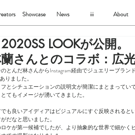
eators
Showcase
News
iii
About
ITE 2020SS LOOK
林蘭さんとのコラボ：広
とんだ林さんからInstagram経由でジュエリーブランドのI
がありました。
ラフとシチュエーションの説明文が簡潔にまとまってい
、とてもイメージが湧いてきました。
アでも良いアイディアはビジュアルにすぐ反映されると
すがだなと思いました。
のロケが第一候補でしたが、より抽象的な世界で細かく