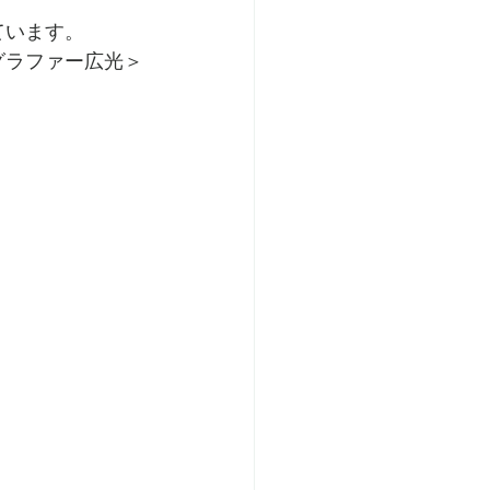
ています。
グラファー広光＞