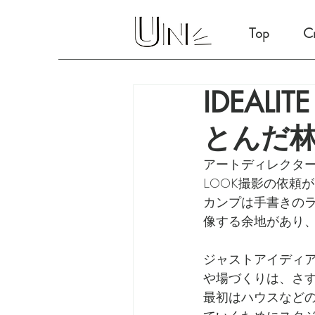
Top
Cr
IDEAL
とんだ
アートディレクターの
LOOK撮影の依頼
カンプは手書きの
像する余地があり
ジャストアイディ
や場づくりは、さ
最初はハウスなど