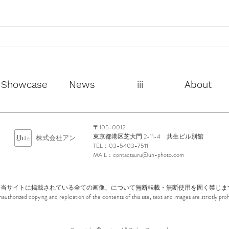
LU
Rebirth by SIIILON 春夏メン
ズコレクションの発表および
展示受注会が開催されます。
Showcase
News
iii
About
〒105-0012
東京都港区芝大門 2-11-4 共生ビル別館
​株式会社アン
TEL：03-5403-7511
MAIL：
contactsuru@un-photo.com
当サイトに掲載されている全ての画像、について無断転載・無断使用を固く禁じま
nauthorized copying and replication of the contents of this site, text and images are strictly proh