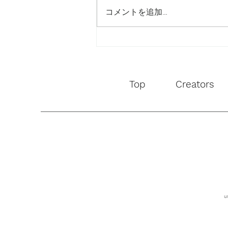
コメントを追加…
L'OCCITANE ビジュアル 撮
影
Top
Creators
u