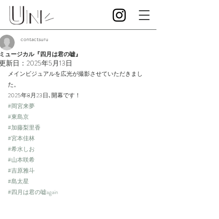
contactsuru
ミュージカル『四月は君の嘘』
更新日：
2025年5月13日
メインビジュアルを広光が撮影させていただきまし
た。
2025年8月23日､開幕です！
#岡宮来夢
#東島京
#加藤梨里香
#宮本佳林
#希水しお
#山本咲希
#吉原雅斗
#島太星
#四月は君の嘘again