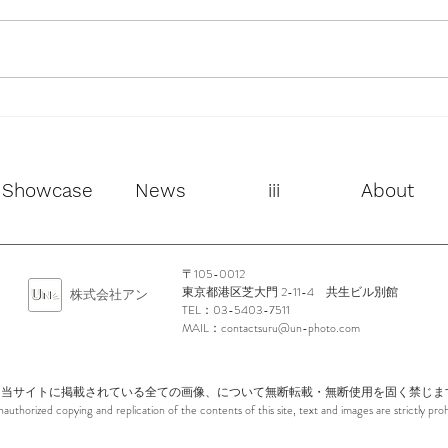
LU
Rebirth by SIIILON 春夏メン
ズコレクションの発表および
展示受注会が開催されます。
Showcase
News
iii
About
〒105-0012
東京都港区芝大門 2-11-4 共生ビル別館
​株式会社アン
TEL：03-5403-7511
MAIL：
contactsuru@un-photo.com
当サイトに掲載されている全ての画像、について無断転載・無断使用を固く禁じま
nauthorized copying and replication of the contents of this site, text and images are strictly proh