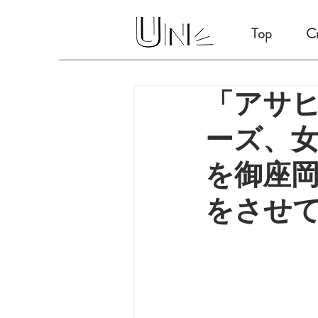
Top
Cr
「アサヒ
ーズ、
を御座
をさせ