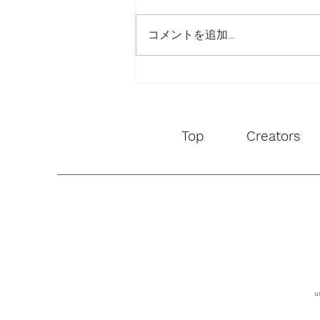
コメントを追加…
L'OCCITANE ビジュアル 撮
影
Top
Creators
u