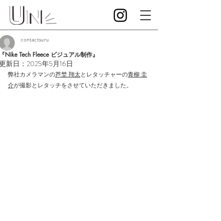
contactsuru
『Nike Tech Fleece ビジュアル制作』
更新日：
2025年5月16日
弊社カメラマンの
芦埜 翔太
とレタッチャーの
青柳 圭
介
が撮影とレタッチをさせていただきました。