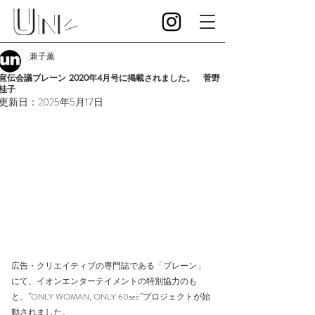
兼子薫
宣伝会議ブレーン 2020年4月号に掲載されました。 菅野
桂子
更新日：
2025年5月17日
広告・クリエイティブの専門誌である「ブレーン」
にて、イオンエンターテイメントの特別協力のも
と、”ONLY WOMAN, ONLY 60sec”プロジェクトが始
動されました。