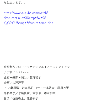
なと思います。」
https://www.youtube.com/watch?
time_continue=3&amp=&v=98-
Yjg39YlU&amp=&feature=emb_title
企画制作／UN+アマナデジタルイメージング＋アマ
ナデザイン＋Heima
企画＋撮影＋演出／菅野桂子
企画／大滝洋平
PR／桑原陽、岩本菫花　PM／井本悠貴、榊原万琴　
撮影助手／永尾優実、重宗卓、本永創太
音楽／佐藤教之、佐藤牧子