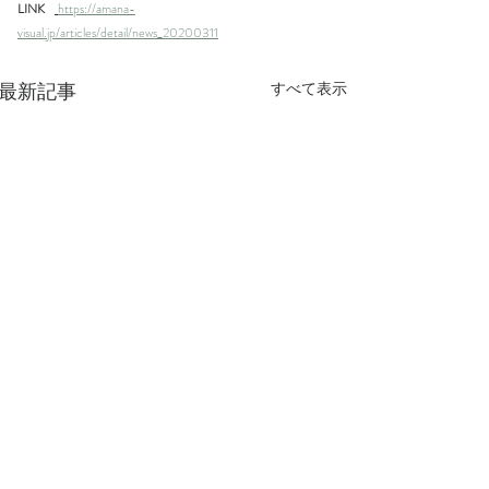
LINK
https://amana-
visual.jp/articles/detail/news_20200311
最新記事
すべて表示
コメント