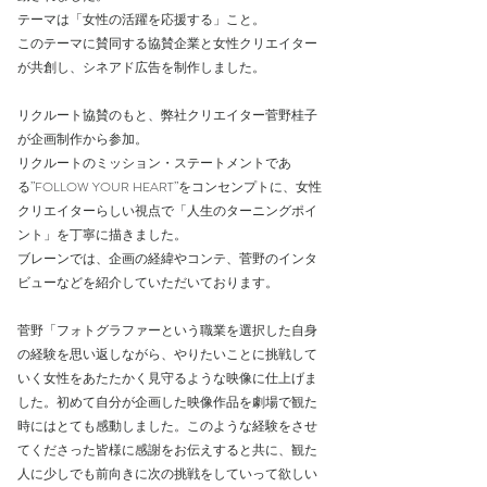
テーマは「女性の活躍を応援する」こと。
このテーマに賛同する協賛企業と女性クリエイター
が共創し、シネアド広告を制作しました。
リクルート協賛のもと、弊社クリエイター菅野桂子
が企画制作から参加。
リクルートのミッション・ステートメントであ
る”FOLLOW YOUR HEART”をコンセンプトに、女性
クリエイターらしい視点で「人生のターニングポイ
ント」を丁寧に描きました。
ブレーンでは、企画の経緯やコンテ、菅野のインタ
ビューなどを紹介していただいております。
菅野「フォトグラファーという職業を選択した自身
の経験を思い返しながら、やりたいことに挑戦して
いく女性をあたたかく見守るような映像に仕上げま
した。初めて自分が企画した映像作品を劇場で観た
時にはとても感動しました。このような経験をさせ
てくださった皆様に感謝をお伝えすると共に、観た
人に少しでも前向きに次の挑戦をしていって欲しい