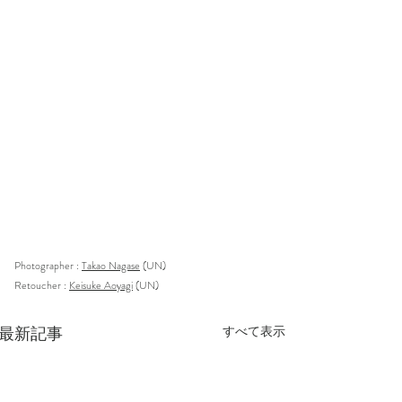
Photographer :
Takao Nagase
(UN)
Retoucher : 
Keisuke Aoyagi
(UN)
最新記事
すべて表示